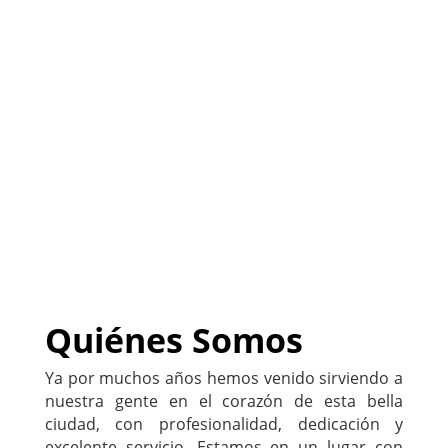
(
Sitio listo para
PERSONALIZARLO con tu
negocio
)
222-333-5555
Quiénes Somos
Ya por muchos años hemos venido sirviendo a
nuestra gente en el corazón de esta bella
ciudad, con profesionalidad, dedicación y
excelente servicio. Estamos en un lugar con