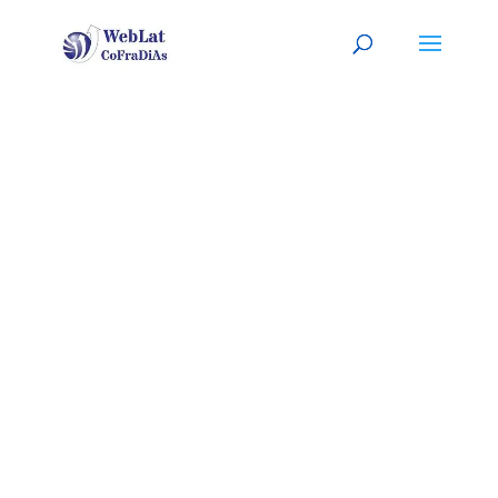
PALMDALE,
CA
Tu jardinero latino, a tu
servicio