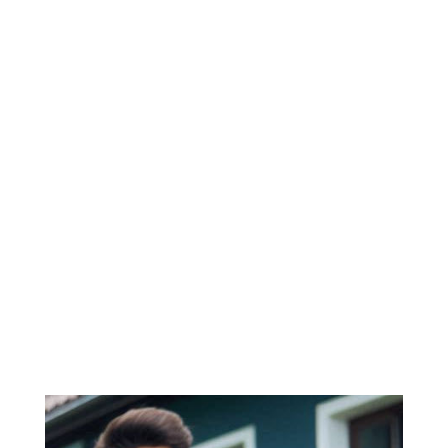
CLIENTES
SE GANA
Con Dedicación, Consistencia y
Sinceridad
222-333-5555