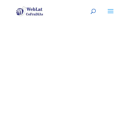
PALMA DE
MALLORCA,
ESP
Tu jardinero latino, a tu