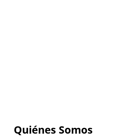
servicio
(
Sitio listo para
PERSONALIZARLO con tu
negocio
)
222-333-5555
Quiénes Somos