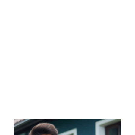
CLIENTES
SE GANA
Con Dedicación, Consistencia y
Sinceridad
222-333-5555