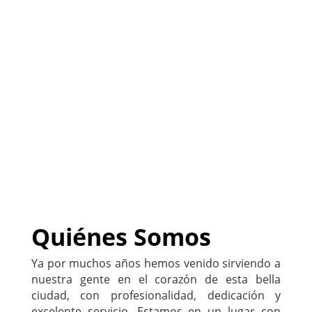
(
Sitio listo para
PERSONALIZARLO con tu
negocio
)
222-333-5555
Quiénes Somos
Ya por muchos años hemos venido sirviendo a
nuestra gente en el corazón de esta bella
ciudad, con profesionalidad, dedicación y
excelente servicio. Estamos en un lugar con