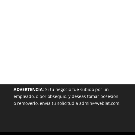
Garantizada
NUESTRA PÁGINA EN EL DIRECTORIO
ADVERTENCIA
: Si tu negocio fue subido por un
empleado, o por obsequio, y deseas tomar posesión
o removerlo, envía tu solicitud a admin@weblat.com.